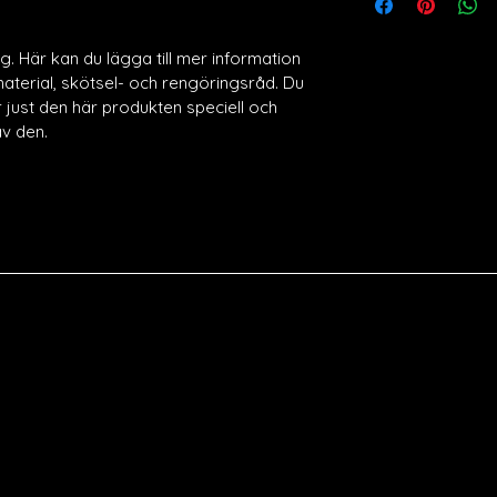
mer om dina fraktm
försäkrar kunderna 
avgifter. Klar och t
med tillförsikt.
förtroende och förs
. Här kan du lägga till mer information 
handla hos dig med ti
terial, skötsel- och rengöringsråd. Du 
just den här produkten speciell och 
av den.