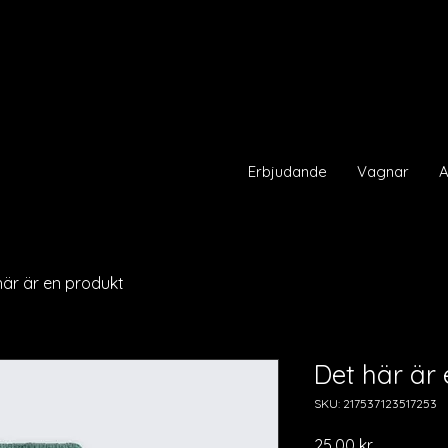
Erbjudande
Vagnar
A
här är en produkt
Det här är
SKU: 217537123517253
Pris
25,00 kr